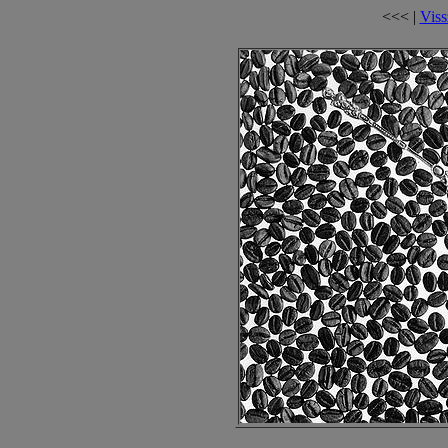
<<< |
Viss