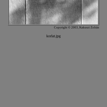
Copyright © 2003, Kakuszi Zoltán
korlat.jpg