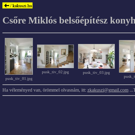
Csőre Miklós belsőépítész kony
pusk_tiv_02.jpg
pusk_tiv_03.jpg
pusk_t
pusk_tiv_01.jpg
Ha véleményed van, örömmel olvasnám, itt:
zkakuszi@gmail.com
...