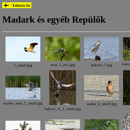
Madark és egyéb Repülők
bakc
acsa_1_ps1.jpg
bakcso_1.jpg
1_small.jpg
szurke_start_1_small.jpg
madar_2_small.jpg
bakcso_el_2_small.jpg