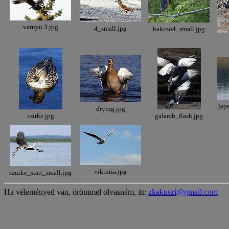
varnyu 3.jpg
4_small.jpg
bakcso4_small.jpg
jap
drying.jpg
csirke.jpg
galamb_flash.jpg
viktoria.jpg
szurke_start_small.jpg
Ha véleményed van, örömmel olvasnám, itt:
zkakuszi@gmail.com