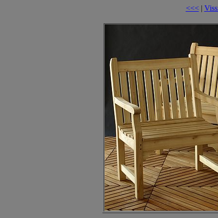
<<<
|
Viss