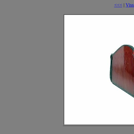
<<<
|
Viss