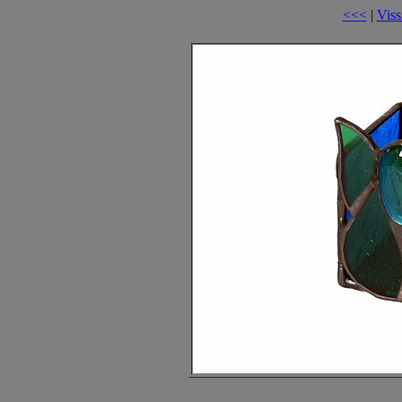
<<<
|
Viss