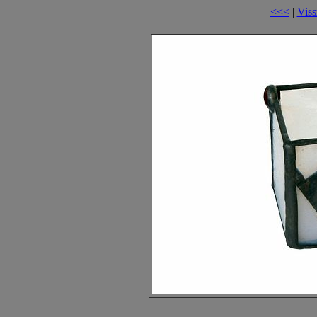
<<<
|
Viss