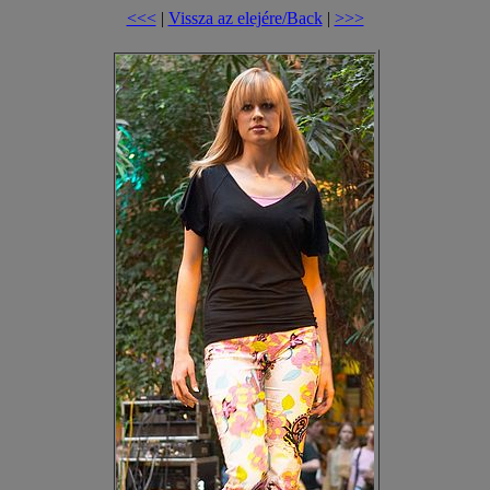
<<<
|
Vissza az elejére/Back
|
>>>