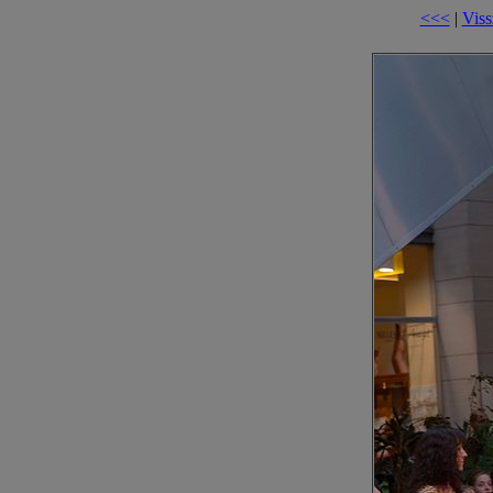
<<<
|
Viss