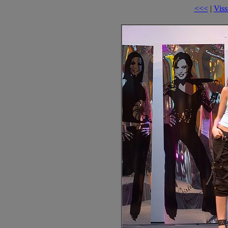
<<<
|
Viss