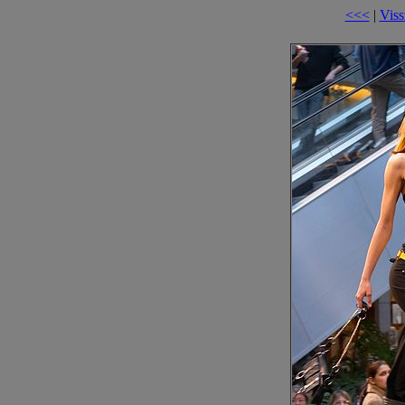
<<<
|
Viss