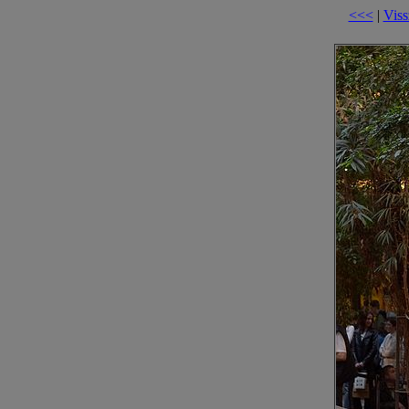
<<<
|
Viss