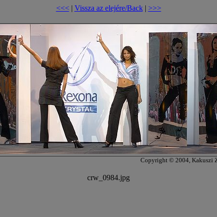
<<<
|
Vissza az elejére/Back
|
>>>
Copyright © 2004, Kakuszi 
crw_0984.jpg