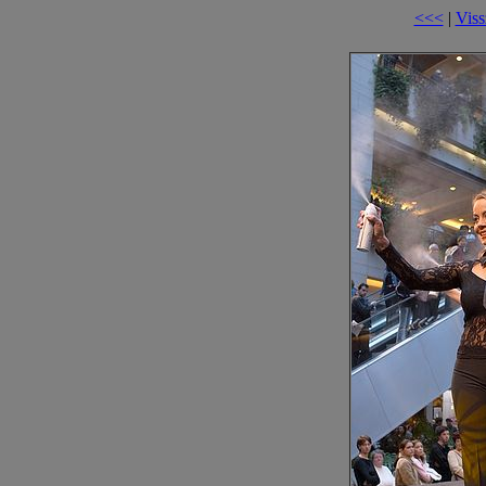
<<<
|
Viss