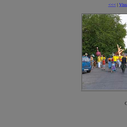
<<<
|
Viss