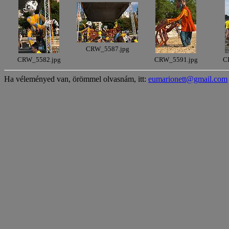
CRW_5587.jpg
CRW_5582.jpg
CRW_5591.jpg
C
Ha véleményed van, örömmel olvasnám, itt:
eumarionett@gmail.com