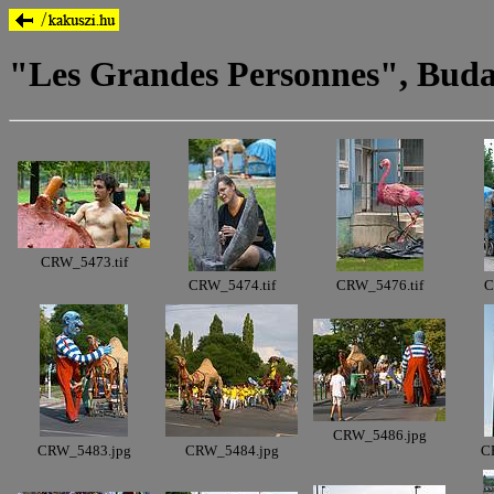
"Les Grandes Personnes", Buda
CRW_5473.tif
CRW_5474.tif
CRW_5476.tif
C
CRW_5486.jpg
CRW_5483.jpg
CRW_5484.jpg
C