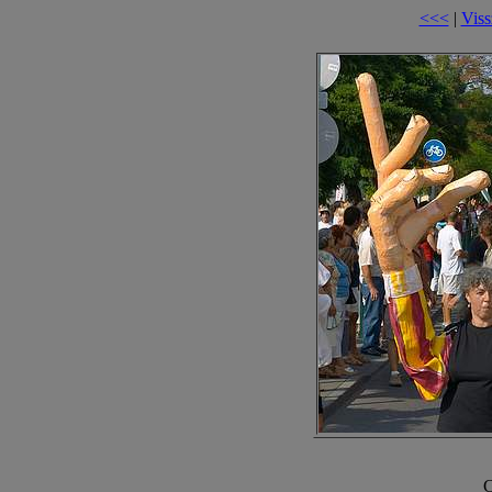
<<<
|
Viss