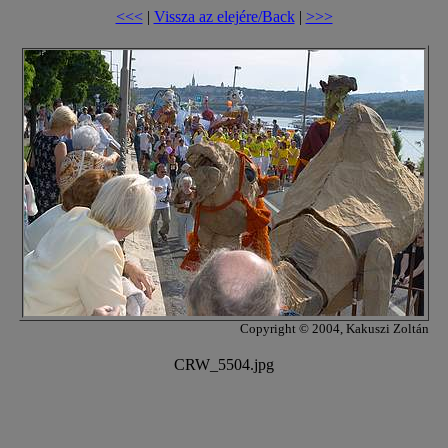
<<<
|
Vissza az elejére/Back
|
>>>
Copyright © 2004, Kakuszi Zoltán
CRW_5504.jpg