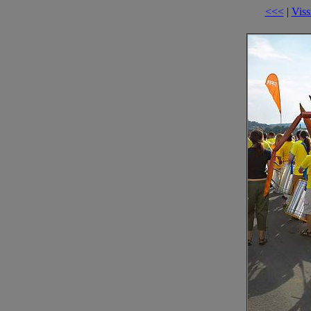
<<<
|
Viss