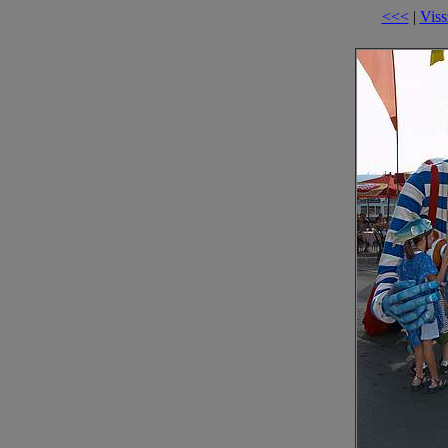
<<<
|
Viss