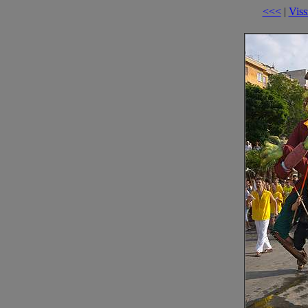
<<<
|
Viss