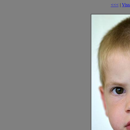
<<<
|
Viss