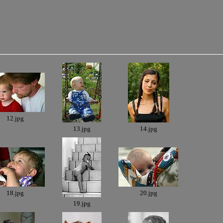
12.jpg
13.jpg
14.jpg
18.jpg
20.jpg
19.jpg