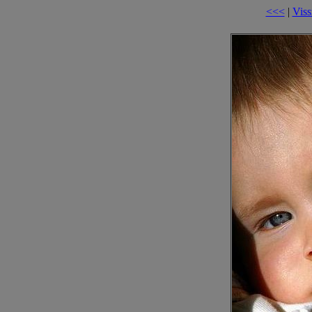
<<<
|
Viss