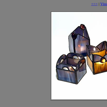
<<<
|
Viss