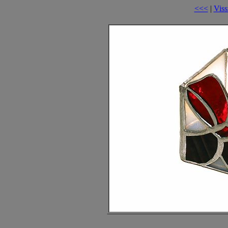
<<<
|
Viss